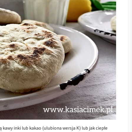
kawy inki lub kakao (ulubiona wersja K) lub jak ciepłe