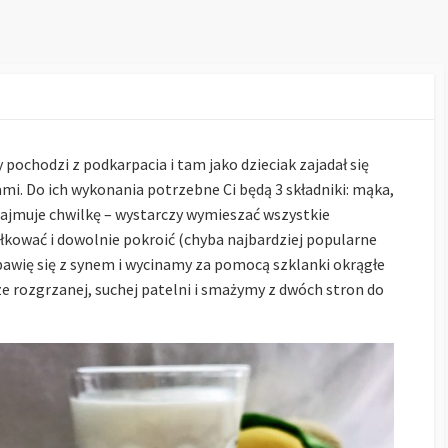
pochodzi z podkarpacia i tam jako dzieciak zajadał się
mi. Do ich wykonania potrzebne Ci będą 3 składniki: mąka,
zajmuje chwilkę – wystarczy wymieszać wszystkie
ałkować i dowolnie pokroić (chyba najbardziej popularne
 bawię się z synem i wycinamy za pomocą szklanki okrągłe
ze rozgrzanej, suchej patelni i smażymy z dwóch stron do