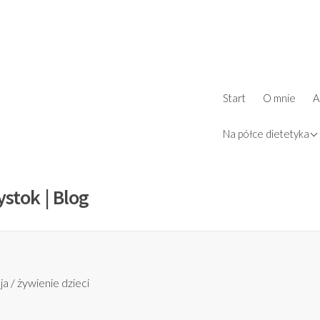
ż
Start
O mnie
A
d
książki
Na półce dietetyka
ystok | Blog
ja
/
żywienie dzieci