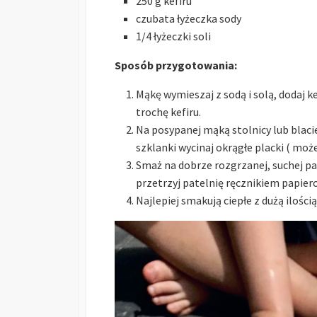
250 g kefiru
czubata łyżeczka sody
1/4 łyżeczki soli
Sposób przygotowania:
Mąkę wymieszaj z sodą i solą, dodaj ke
trochę kefiru.
Na posypanej mąką stolnicy lub blaci
szklanki wycinaj okrągłe placki ( moż
Smaż na dobrze rozgrzanej, suchej pa
przetrzyj patelnię ręcznikiem papier
Najlepiej smakują ciepłe z dużą ilości