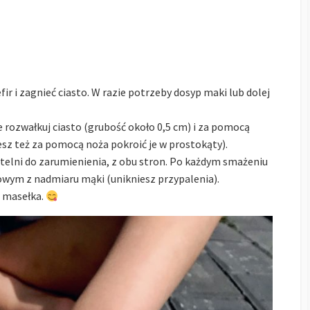
fir i zagnieć ciasto. W razie potrzeby dosyp maki lub dolej
e rozwałkuj ciasto (grubość około 0,5 cm) i za pomocą
esz też za pomocą noża pokroić je w prostokąty).
telni do zarumienienia, z obu stron. Po każdym smażeniu
owym z nadmiaru mąki (unikniesz przypalenia).
ą masełka.