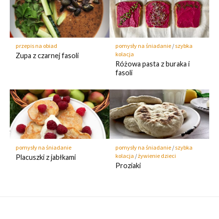
przepis na obiad
pomysły na śniadanie
/
szybka
kolacja
Zupa z czarnej fasoli
Różowa pasta z buraka i
fasoli
pomysły na śniadanie
pomysły na śniadanie
/
szybka
kolacja
/
żywienie dzieci
Placuszki z jabłkami
Proziaki