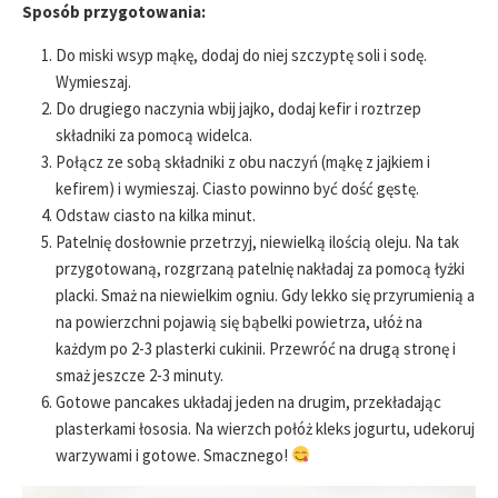
Sposób przygotowania:
Do miski wsyp mąkę, dodaj do niej szczyptę soli i sodę.
Wymieszaj.
Do drugiego naczynia wbij jajko, dodaj kefir i roztrzep
składniki za pomocą widelca.
Połącz ze sobą składniki z obu naczyń (mąkę z jajkiem i
kefirem) i wymieszaj. Ciasto powinno być dość gęstę.
Odstaw ciasto na kilka minut.
Patelnię dosłownie przetrzyj, niewielką ilością oleju. Na tak
przygotowaną, rozgrzaną patelnię nakładaj za pomocą łyżki
placki. Smaż na niewielkim ogniu. Gdy lekko się przyrumienią a
na powierzchni pojawią się bąbelki powietrza, ułóż na
każdym po 2-3 plasterki cukinii. Przewróć na drugą stronę i
smaż jeszcze 2-3 minuty.
Gotowe pancakes układaj jeden na drugim, przekładając
plasterkami łososia. Na wierzch połóż kleks jogurtu, udekoruj
warzywami i gotowe. Smacznego!