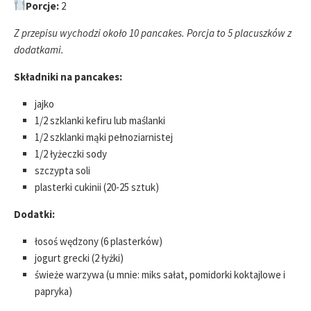
Porcje:
2
Z przepisu wychodzi około 10 pancakes. Porcja to 5 placuszków z
dodatkami.
Składniki na pancakes:
jajko
1/2 szklanki kefiru lub maślanki
1/2 szklanki mąki pełnoziarnistej
1/2 łyżeczki sody
szczypta soli
plasterki cukinii (20-25 sztuk)
Dodatki:
łosoś wędzony (6 plasterków)
jogurt grecki (2 łyżki)
świeże warzywa (u mnie: miks sałat, pomidorki koktajlowe i
papryka)