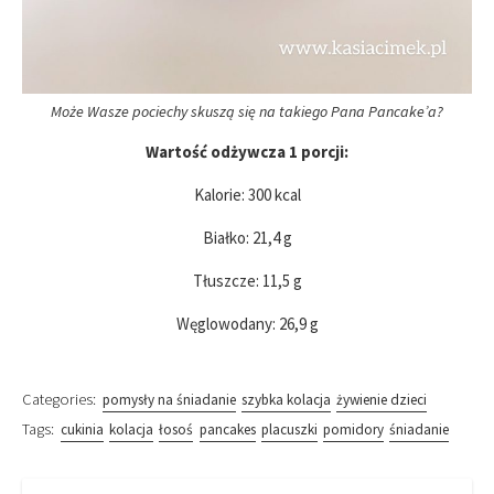
Może Wasze pociechy skuszą się na takiego Pana Pancake’a?
Wartość odżywcza 1 porcji:
Kalorie: 300 kcal
Białko: 21,4 g
Tłuszcze: 11,5 g
Węglowodany: 26,9 g
Categories:
pomysły na śniadanie
szybka kolacja
żywienie dzieci
Tags:
cukinia
kolacja
łosoś
pancakes
placuszki
pomidory
śniadanie