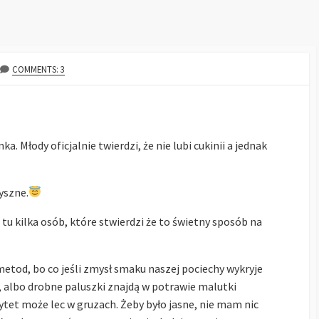
COMMENTS: 3
a. Młody oficjalnie twierdzi, że nie lubi cukinii a jednak
yszne.
 tu kilka osób, które stwierdzi że to świetny sposób na
metod, bo co jeśli zmysł smaku naszej pociechy wykryje
, albo drobne paluszki znajdą w potrawie malutki
tet może lec w gruzach. Żeby było jasne, nie mam nic