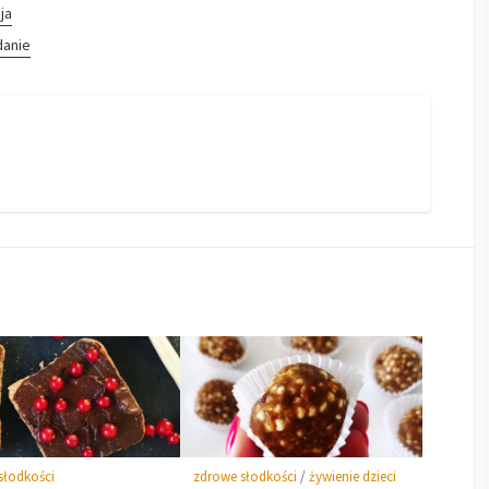
ja
danie
słodkości
zdrowe słodkości
/
żywienie dzieci