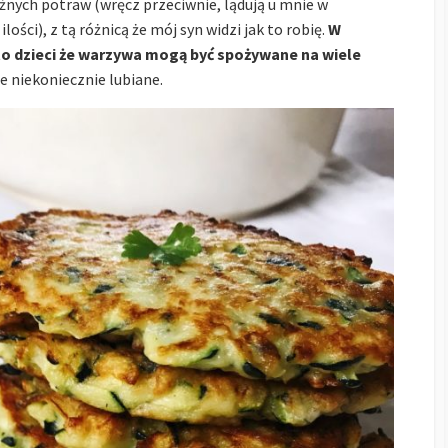
nych potraw (wręcz przeciwnie, lądują u mnie w
lości), z tą różnicą że mój syn widzi jak to robię.
W
to dzieci że warzywa mogą być spożywane na wiele
 niekoniecznie lubiane.