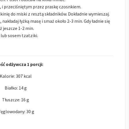
ą, i przeciśniętym przez praskę czosnkiem.
cukinię do miski z resztą składników. Dokładnie wymieszaj.
u, nakładaj łyżką masę i smaż około 2-3 min. Gdy ładnie się
 jeszcze 1-2 min.
lub sosem tzatziki.
ść odżywcza 1 porcji:
Kalorie: 307 kcal
Białko: 14 g
Tłuszcze: 16 g
ęglowodany: 30 g