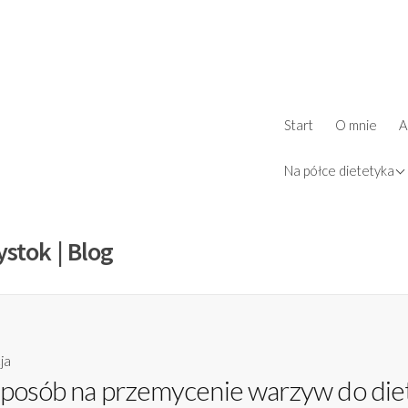
ż
Start
O mnie
A
d
książki
Na półce dietetyka
ystok | Blog
ja
 sposób na przemycenie warzyw do die