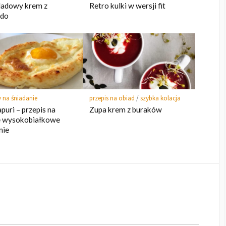
ladowy krem z
Retro kulki w wersji fit
do
 na śniadanie
przepis na obiad
/
szybka kolacja
puri – przepis na
Zupa krem z buraków
e wysokobiałkowe
nie