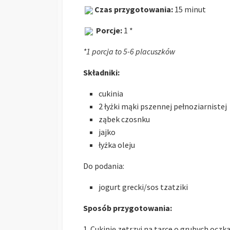
Czas przygotowania:
15 minut
Porcje:
1 *
*1 porcja to 5-6 placuszków
Składniki:
cukinia
2 łyżki mąki pszennej pełnoziarnistej
ząbek czosnku
jajko
łyżka oleju
Do podania:
jogurt grecki/sos tzatziki
Sposób przygotowania:
1. Cukinię zetrzyj na tarce o grubych oczk