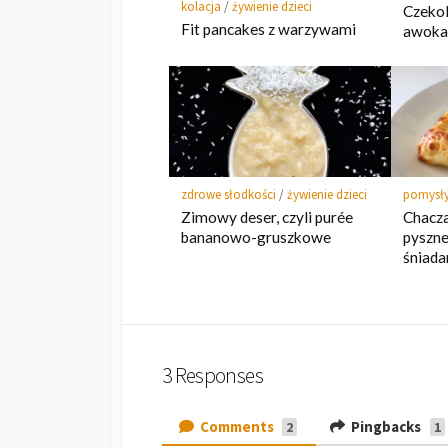
kolacja
/
żywienie dzieci
Czeko
Fit pancakes z warzywami
awoka
zdrowe słodkości
/
żywienie dzieci
pomysły
Zimowy deser, czyli purée
Chacza
bananowo-gruszkowe
pyszn
śniada
3 Responses
Comments
Pingbacks
2
1