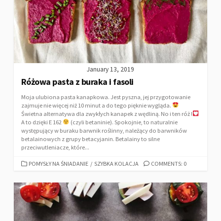
January 13, 2019
Różowa pasta z buraka i fasoli
Moja ulubiona pasta kanapkowa. Jest pyszna, jej przygotowanie
zajmuje nie więcej niż 10 minut a do tego pięknie wygląda.
Świetna alternatywa dla zwykłych kanapek z wędliną. No i ten róż !
A to dzięki E 162
(czyli betaninie). Spokojnie, to naturalnie
występujący w buraku barwnik roślinny, należący do barwników
betalainowych z grupy betacyjanin. Betalainy to silne
przeciwutleniacze, które...
POMYSŁY NA ŚNIADANIE
/
SZYBKA KOLACJA
COMMENTS: 0