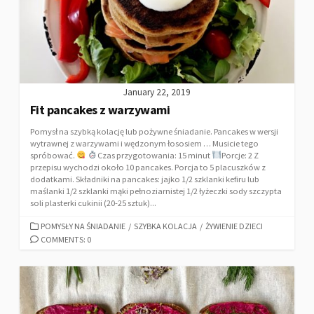
January 22, 2019
Fit pancakes z warzywami
Pomysł na szybką kolację lub pożywne śniadanie. Pancakes w wersji
wytrawnej z warzywami i wędzonym łososiem … Musicie tego
spróbować.
Czas przygotowania: 15 minut
Porcje: 2 Z
przepisu wychodzi około 10 pancakes. Porcja to 5 placuszków z
dodatkami. Składniki na pancakes: jajko 1/2 szklanki kefiru lub
maślanki 1/2 szklanki mąki pełnoziarnistej 1/2 łyżeczki sody szczypta
soli plasterki cukinii (20-25 sztuk)...
POMYSŁY NA ŚNIADANIE
/
SZYBKA KOLACJA
/
ŻYWIENIE DZIECI
COMMENTS: 0