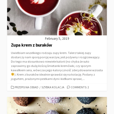
February 5, 2019
Zupa krem z buraków
Uwielbiam wszelkiego rodzaju zupy krem. Talerz takiej zupy
dostarczy nam sporą porcję warzyw, jest pożywny i rozgrzewający.
Do tego ma stosunkowo niewiele kalorii (no chyba że suto
zaprawimy go dużą ilością śmietanki kremówki, czy sporym
kawałkiem sera, wówczas jego kaloryczność zdecydowanie wzrasta
). Krem z buraków idealnie sprawdzi się na kolację. Podany z
jogurtem, prażonymi pestkami dyni i kiełkami sprawi,...
PRZEPIS NA OBIAD
/
SZYBKA KOLACJA
COMMENTS: 2