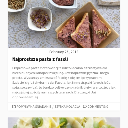
February 26, 2019
Najprostsza pasta z fasoli
Ekspresowa pasta z czerwonej fasoli to idealna alternatywa dla
nieco nudnych kanapek z wędliną. Jest naprawdę pyszna i mega
prosta. Wystarczy zmiksować fasolę z olejem i przyprawami.
Szybciej się już chyba nie da. Fasola, jak i inne strączki (groch, bób,
soja, soczewica), to bardzo odżywczy składnik diety i warto, żeby jak
najczęściej gościły na naszych talerzach. Dlaczego? Już
odpowiadam: są...
POMYSŁY NA ŚNIADANIE
/
SZYBKA KOLACJA
COMMENTS: 0