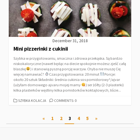
December 31, 2018
Mini pizzerinki z cukinii
Szybka w przygotowaniu, smaczna i zdrowa przekąska. Są bardzo
niskokaloryczne (nawet będąc na diecie spokojnie możesz zjeść całą
blaszkę
) i stanowią pyszną porcję warzyw. Chyba nie muszę Cię
więcej namawiać?
Czas przygotowania: 20 minut
Porcje:
około 20 sztuk Składniki: średnia cukinia sos pomidorowy*/ajvar
(użyłam domowego ajvaru mojej mamy
) ser żółty (2-3 plasterki)
kilka plasterków wędliny kilka pomidorków koktajlowych, liście...
SZYBKA KOLACJA
COMMENTS: 0
«
1
2
3
4
5
»