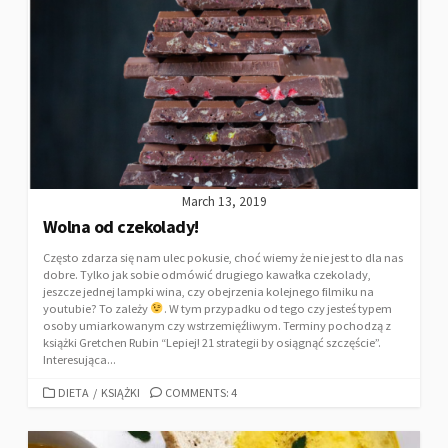
March 13, 2019
Wolna od czekolady!
Często zdarza się nam ulec pokusie, choć wiemy że nie jest to dla nas
dobre. Tylko jak sobie odmówić drugiego kawałka czekolady,
jeszcze jednej lampki wina, czy obejrzenia kolejnego filmiku na
youtubie? To zależy
. W tym przypadku od tego czy jesteś typem
osoby umiarkowanym czy wstrzemięźliwym. Terminy pochodzą z
książki Gretchen Rubin “Lepiej! 21 strategii by osiągnąć szczęście”.
Interesująca...
DIETA
/
KSIĄŻKI
COMMENTS: 4