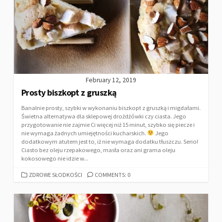
February 12, 2019
Prosty biszkopt z gruszką
Banalnie prosty, szybki w wykonaniu biszkopt z gruszką i migdałami.
Świetna alternatywa dla sklepowej drożdżówki czy ciasta. Jego
przygotowanie nie zajmie Ci więcej niż 15 minut, szybko się piecze i
nie wymaga żadnych umiejętności kucharskich.
Jego
dodatkowym atutem jest to, iż nie wymaga dodatku tłuszczu. Serio!
Ciasto bez oleju rzepakowego, masła oraz ani grama oleju
kokosowego nie idzie w...
ZDROWE SŁODKOŚCI
COMMENTS: 0