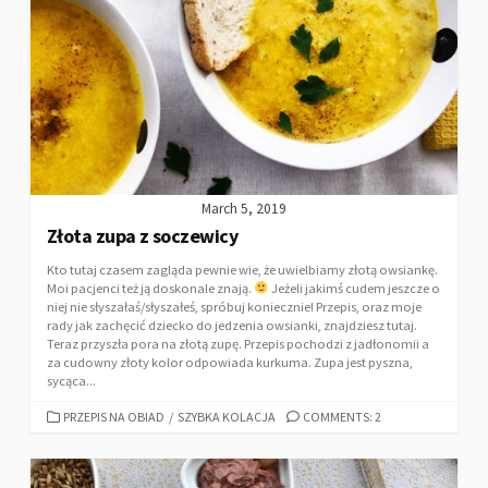
March 5, 2019
Złota zupa z soczewicy
Kto tutaj czasem zagląda pewnie wie, że uwielbiamy złotą owsiankę.
Moi pacjenci też ją doskonale znają.
Jeżeli jakimś cudem jeszcze o
niej nie słyszałaś/słyszałeś, spróbuj koniecznie! Przepis, oraz moje
rady jak zachęcić dziecko do jedzenia owsianki, znajdziesz tutaj.
Teraz przyszła pora na złotą zupę. Przepis pochodzi z jadłonomii a
za cudowny złoty kolor odpowiada kurkuma. Zupa jest pyszna,
sycąca...
PRZEPIS NA OBIAD
/
SZYBKA KOLACJA
COMMENTS: 2