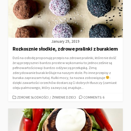
January 29, 2019
Rozkosznie słodkie, zdrowe pralinki z burakiem
Dziś na osłodę proponuję przepis na zdrowe pralinki, które nie dość
że są przepyszne i bardzo proste w wykonaniu to jednocześnie są
pełnowartościową i bardzo odżywczą przekąską. Zimą
zdecydowanie burak króluje na naszym stole. Po inne przepisy z
buraka zapraszam tutaj. Kulki mocy, ta nazwa zobowiązuje
:
dzięki zawartości orzechów dostarczą Ci dobrych tłuszczy (zamiast
oleju palmowego, który zazwyczaj znajduje...
ZDROWE SŁODKOŚCI
/
ŻYWIENIE DZIECI
COMMENTS: 6