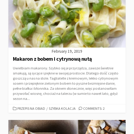
February 19, 2019
Makaron z bobem i cytrynową nutą
Uwielbiam makarony. Szybko się je przyrządza, zawsze świetnie
smakują, są sycące i piękne w swojej prostocie. Dlatego dość często
goszczą u nas na stole. Tagliatelle z kremowym, lekko cytrynowym
sosem i przepięknie zielonym bobem to pyszne bezmięsne danie,
pełne białka i błonnika. Za oknem słonecznie, więc postanowiłam
przywołać wiosnę, chociaż na talerzu (w sumie to nawet lato, gdyż
sezon na...
PRZEPIS NA OBIAD
/
SZYBKA KOLACJA
COMMENTS: 2