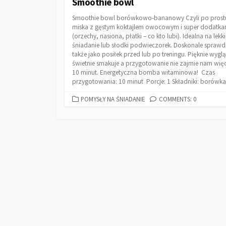
Smoothie bowl
Smoothie bowl borówkowo-bananowy Czyli po prost
miska z gęstym koktajlem owocowym i super dodatka
(orzechy, nasiona, płatki – co kto lubi). Idealna na lekki
śniadanie lub słodki podwieczorek. Doskonale sprawdz
także jako posiłek przed lub po treningu. Pięknie wygl
świetnie smakuje a przygotowanie nie zajmie nam więc
10 minut. Energetyczna bomba witaminowa! Czas
przygotowania: 10 minut Porcje: 1 Składniki: borówka 
POMYSŁY NA ŚNIADANIE
COMMENTS: 0
©2026
Kasia Cimek
/
POLITYKA PRYWATNOŚC