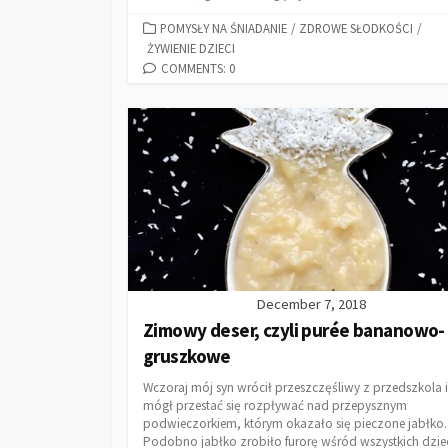
POMYSŁY NA ŚNIADANIE
/
ZDROWE SŁODKOŚCI
/
ŻYWIENIE DZIECI
COMMENTS: 0
December 7, 2018
Zimowy deser, czyli purée bananowo-
gruszkowe
Wczoraj mój syn wrócił przeszczęśliwy z przedszkola i
mógł przestać się rozpływać nad przepysznym
podwieczorkiem, którym okazało się pieczone jabłko.
Podobno jabłko zrobiło furorę wśród wszystkich dzie