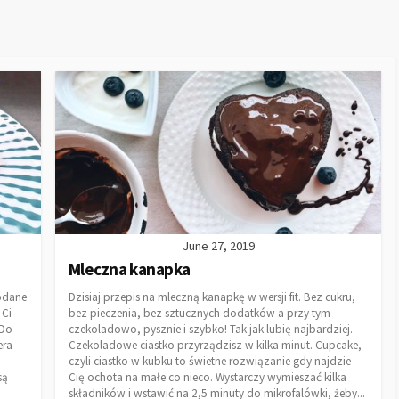
June 27, 2019
Mleczna kanapka
podane
Dzisiaj przepis na mleczną kanapkę w wersji fit. Bez cukru,
 Ci
bez pieczenia, bez sztucznych dodatków a przy tym
 Do
czekoladowo, pysznie i szybko! Tak jak lubię najbardziej.
era
Czekoladowe ciastko przyrządzisz w kilka minut. Cupcake,
czyli ciastko w kubku to świetne rozwiązanie gdy najdzie
są
Cię ochota na małe co nieco. Wystarczy wymieszać kilka
składników i wstawić na 2,5 minuty do mikrofalówki, żeby...