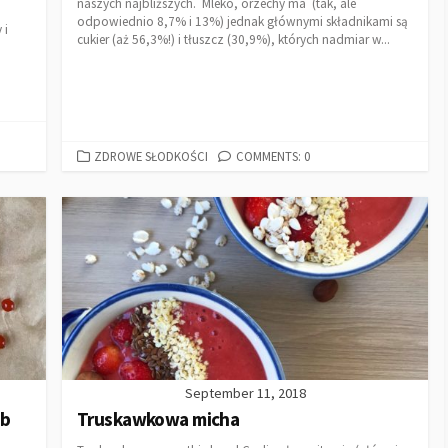
naszych najbliższych. Mleko, orzechy ma (tak, ale
odpowiednio 8,7% i 13%) jednak głównymi składnikami są
 i
cukier (aż 56,3%!) i tłuszcz (30,9%), których nadmiar w...
ZDROWE SŁODKOŚCI
COMMENTS: 0
September 11, 2018
ób
Truskawkowa micha