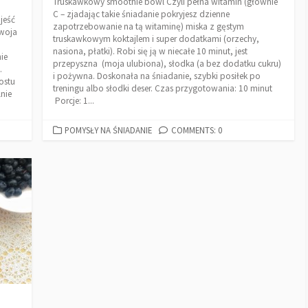
Truskawkowy smoothie bowl Czyli pełna witamin (głównie
C – zjadając takie śniadanie pokryjesz dzienne
 jeść
zapotrzebowanie na tą witaminę) miska z gęstym
Twoja
truskawkowym koktajlem i super dodatkami (orzechy,
nasiona, płatki). Robi się ją w niecałe 10 minut, jest
ie
przepyszna (moja ulubiona), słodka (a bez dodatku cukru)
.
i pożywna. Doskonała na śniadanie, szybki posiłek po
ostu
treningu albo słodki deser. Czas przygotowania: 10 minut
lnie
Porcje: 1...
POMYSŁY NA ŚNIADANIE
COMMENTS: 0