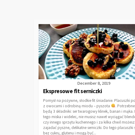
December 8, 2019
Ekspresowe fit serniczki
Pomysł na pożywne, słodkie fit śniadanie. Placuszki 
z owocami i odrobiną miodu – pyszota
. Potrzebne
będą 3 składniki: ser twarogowy klinek, banan i mąka.
tego miska i widelec, nie musisz nawet wyciągać blend
czy innego sprzętu kuchennego i za kilka chwil możesz
zajadać pyszne, delikatne serniczki. Do tego placuszki 
bez cukru, glutenu i mogą być...