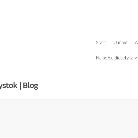
ż
Start
O mnie
A
d
książki
Na półce dietetyka
ystok | Blog