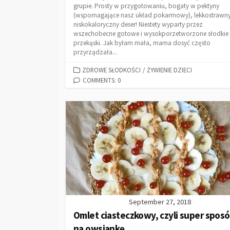
grupie. Prosty w przygotowaniu, bogaty w pektyny
(wspomagające nasz układ pokarmowy), lekkostrawny
niskokaloryczny deser! Niestety wyparty przez
wszechobecne gotowe i wysokporzetworzone słodkie
przekąski. Jak byłam mała, mama dosyć często
przyrządzała...
ZDROWE SŁODKOŚCI
/
ŻYWIENIE DZIECI
COMMENTS: 0
September 27, 2018
Omlet ciasteczkowy, czyli super spos
na owsiankę