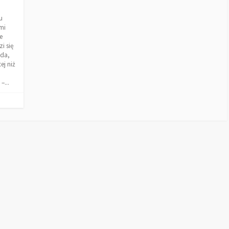
u
mi
e
i się
ąda,
ej niż
–...
I