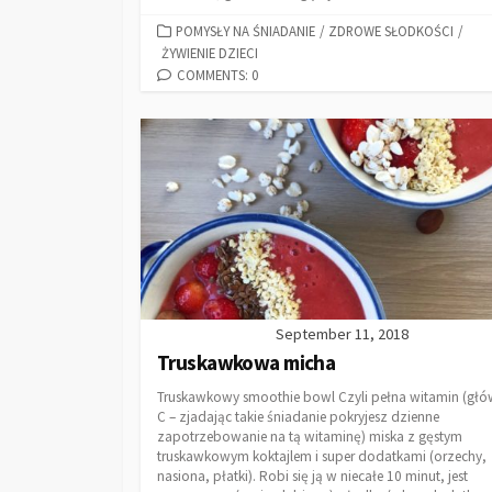
POMYSŁY NA ŚNIADANIE
/
ZDROWE SŁODKOŚCI
/
ŻYWIENIE DZIECI
COMMENTS: 0
September 11, 2018
Truskawkowa micha
Truskawkowy smoothie bowl Czyli pełna witamin (głó
C – zjadając takie śniadanie pokryjesz dzienne
zapotrzebowanie na tą witaminę) miska z gęstym
truskawkowym koktajlem i super dodatkami (orzechy,
nasiona, płatki). Robi się ją w niecałe 10 minut, jest