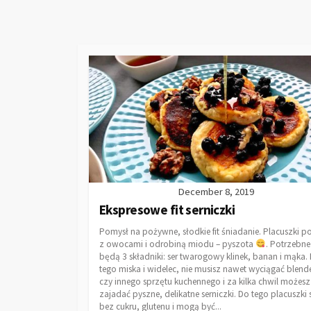
December 8, 2019
Ekspresowe fit serniczki
Pomysł na pożywne, słodkie fit śniadanie. Placuszki 
z owocami i odrobiną miodu – pyszota
. Potrzebne
będą 3 składniki: ser twarogowy klinek, banan i mąka.
tego miska i widelec, nie musisz nawet wyciągać blend
czy innego sprzętu kuchennego i za kilka chwil możesz
zajadać pyszne, delikatne serniczki. Do tego placuszki 
bez cukru, glutenu i mogą być...