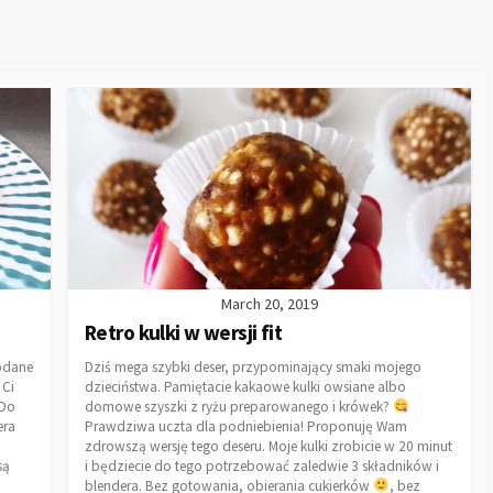
March 20, 2019
Retro kulki w wersji fit
podane
Dziś mega szybki deser, przypominający smaki mojego
 Ci
dzieciństwa. Pamiętacie kakaowe kulki owsiane albo
 Do
domowe szyszki z ryżu preparowanego i krówek?
era
Prawdziwa uczta dla podniebienia! Proponuję Wam
zdrowszą wersję tego deseru. Moje kulki zrobicie w 20 minut
są
i będziecie do tego potrzebować zaledwie 3 składników i
blendera. Bez gotowania, obierania cukierków
, bez