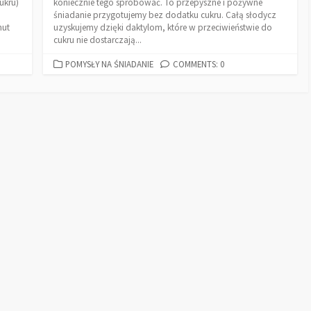
ukru)
koniecznie tego spróbować. To przepyszne i pożywne
śniadanie przygotujemy bez dodatku cukru. Całą słodycz
nut
uzyskujemy dzięki daktylom, które w przeciwieństwie do
cukru nie dostarczają...
POMYSŁY NA ŚNIADANIE
COMMENTS: 0