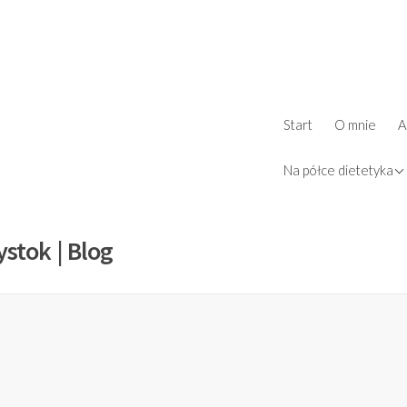
ż
Start
O mnie
A
d
książki
Na półce dietetyka
ystok | Blog