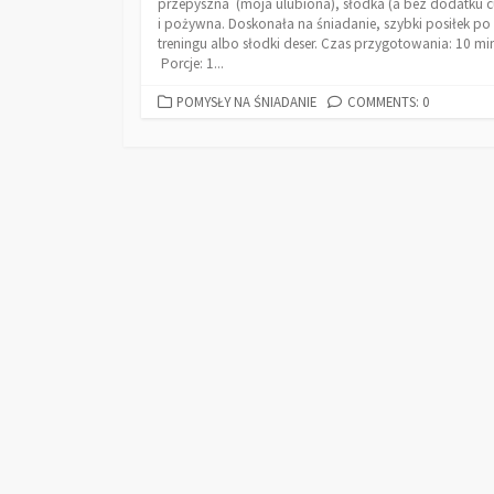
przepyszna (moja ulubiona), słodka (a bez dodatku c
i pożywna. Doskonała na śniadanie, szybki posiłek po
treningu albo słodki deser. Czas przygotowania: 10 mi
Porcje: 1...
POMYSŁY NA ŚNIADANIE
COMMENTS: 0